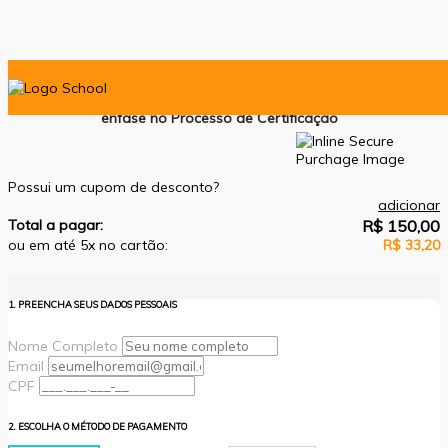
Inspetor da Qualidade de Produto Acabado com
ênfase no Processo de Certificação
Possui um cupom de desconto?
adicionar
Total a pagar:
R$ 150,00
ou em até 5x no cartão:
R$ 33,20
1. PREENCHA SEUS DADOS PESSOAIS
Nome Completo
Email
CPF
2. ESCOLHA O MÉTODO DE PAGAMENTO