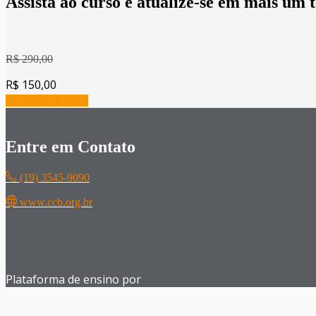
Assista ao curso e atualize-se em mais um 
R$ 290,00
R$ 150,00
Matricule-se agora
Entre em Contato
(19) 3545-9090
www.ccb.org.br
Plataforma de ensino por