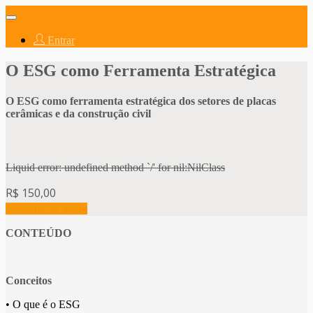
Abrir
navegação
Entrar
O ESG como Ferramenta Estratégica
O ESG como ferramenta estratégica dos setores de placas
cerâmicas e da construção civil
Liquid error: undefined method `/' for nil:NilClass
R$ 150,00
Matricule-se agora
CONTEÚDO
Conceitos
• O que é o ESG